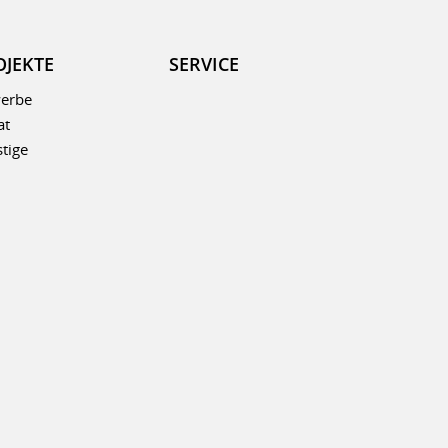
OJEKTE
SERVICE
erbe
at
tige