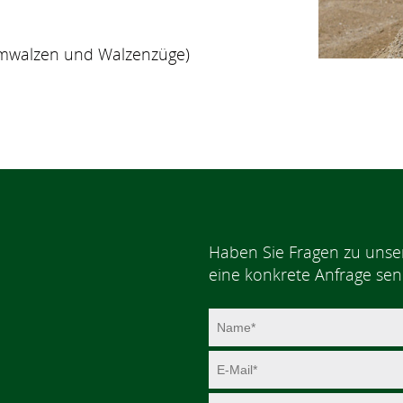
demwalzen und Walzenzüge)
Haben Sie Fragen zu unse
eine konkrete Anfrage sen